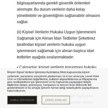
bilgisayarlarında gerekli güvenlik önlemleri
alınmıştır. Bu durum verilerin daha kolay
yönetilebilir ve güvenliğinin sağlanabilir olmasını
sağlar.
(ii)
Kişisel Verilerin Hukuka Uygun İşlenmesini
Sağlamak için Alınan İdari Tedbirler Şirketimiz
tarafından kişisel verilerin hukuka uygun
işlenmesini sağlamak için alınan başlıca idari
tedbirler aşağıda sıralanmaktadır:
• Çalışanlar, kişisel verilerin korunması hukuku
Müşteri Kişisel Verilerin İşlenmesi Aydınlatma Metni
kapsamında kişisel
ve kişisel verilerin hukuka uygun olarak
verilerimin, pazarlama süreçlerinin planlanması ve icrası amacıyla; Lionel Hotel
işlenmesi konusunda bilgilendirilmekte ve
Ürün ve Hizmetlerinin beğenilerime, kullanım alışkanlıklarıma ve ihtiyaçlarıma
göre özelleştirilmesi için işlenmesini ve bu kapsamda paylaştığım iletişim
bilgilerime reklam, promosyon, kampanya ve benzeri ticari elektronik ileti
eğitilmektedir.
gönderilmesini ve bu amaçla Şirket’in hizmet aldığı tedarikçilerle paylaşılmasını
kabul ediyorum.
• Şirketimizin yürütmüş olduğu tüm faaliyetler
KABUL EDİYORUM
ÇEREZ AYARLARI
detaylı olarak tüm iş birimleri özelinde analiz