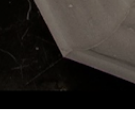
Müşteri Kişisel Verilerin İşlenmesi Aydınlatma Metni
kapsamında kişisel
verilerimin, pazarlama süreçlerinin planlanması ve icrası amacıyla; Lionel Hotel
Ürün ve Hizmetlerinin beğenilerime, kullanım alışkanlıklarıma ve ihtiyaçlarıma
göre özelleştirilmesi için işlenmesini ve bu kapsamda paylaştığım iletişim
bilgilerime reklam, promosyon, kampanya ve benzeri ticari elektronik ileti
gönderilmesini ve bu amaçla Şirket’in hizmet aldığı tedarikçilerle paylaşılmasını