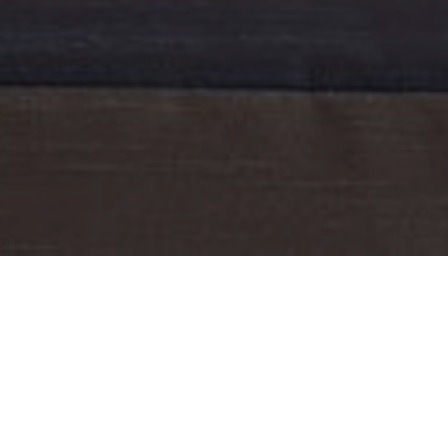
Müşteri Kişisel Verilerin İşlenmesi Aydınlatma Metni
kapsamında kişisel
verilerimin, pazarlama süreçlerinin planlanması ve icrası amacıyla; Lionel Hotel
Ürün ve Hizmetlerinin beğenilerime, kullanım alışkanlıklarıma ve ihtiyaçlarıma
göre özelleştirilmesi için işlenmesini ve bu kapsamda paylaştığım iletişim
bilgilerime reklam, promosyon, kampanya ve benzeri ticari elektronik ileti
gönderilmesini ve bu amaçla Şirket’in hizmet aldığı tedarikçilerle paylaşılmasını
kabul ediyorum.
KABUL EDİYORUM
ÇEREZ AYARLARI